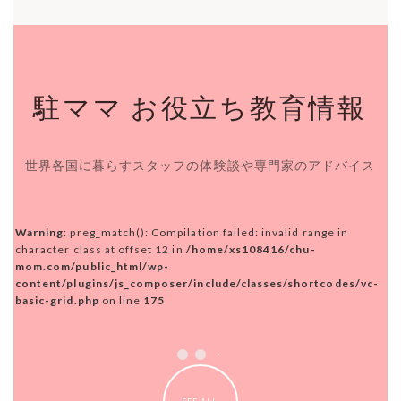
駐ママ お役立ち教育情報
世界各国に暮らすスタッフの体験談や専門家のアドバイス
Warning
: preg_match(): Compilation failed: invalid range in
character class at offset 12 in
/home/xs108416/chu-
mom.com/public_html/wp-
content/plugins/js_composer/include/classes/shortcodes/vc-
basic-grid.php
on line
175