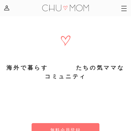
ログイン
おしゃべりグループ
登録
駐ママお悩み相談
駐ママのご当地レシピ
駐ママ発見！レポート
海外で暮らす
駐在ママ
たちの気ママな
駐ママ情報交換
コミュニティ
国別おしゃべり
教育をはじめ家族、暮らし、日々の悩みや相談、ご当地
＆日本の情報共有を
お役立ち教育情報
目的とした女性だけの登録制サイト。
メンバー
無料会員登録