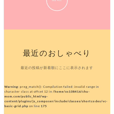
SEE ALL
最近のおしゃべり
最近の投稿が新着順にここに表示されます
Warning
: preg_match(): Compilation failed: invalid range in
character class at offset 12 in
/home/xs108416/chu-
mom.com/public_html/wp-
content/plugins/js_composer/include/classes/shortcodes/vc-
basic-grid.php
on line
175